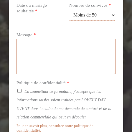
Date du mariage
Nombre de convives
*
souhaitée
*
Message
*
Politique de confidentialité
*
En soumettant ce formulaire, j'accepte que les
informations saisies soient traitées par LOVELY DAY
EVENT dans le cadre de ma demande de contact et de la
relation commerciale qui peut en découler.
Pour en savoir plus, consultez notre politique de
confidentialité.