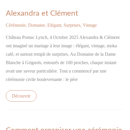
Alexandra
et
Alexandra et Clément
Clément
Cérémonie
,
Domaine
,
Elégant
,
Surprises
,
Vintage
Château Pontac Lynch, 4 Octobre 2025 Alexandra & Clément
ont imaginé un mariage à leur image : élégant, vintage, moka
café, et surtout rempli de surprises. Au Domaine de la Dame
Blanche à Grignols, entourés de 100 proches, chaque instant
avait une saveur particulière. Tout a commencé par une
cérémonie civile bouleversante : le père
Découvrir
Comment
organiser