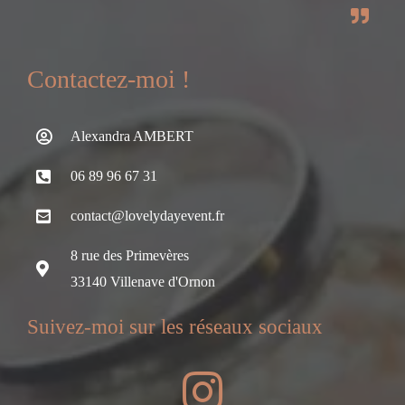
Contactez-moi !
Alexandra AMBERT
06 89 96 67 31
contact@lovelydayevent.fr
8 rue des Primevères
33140 Villenave d'Ornon
Suivez-moi sur les réseaux sociaux
I