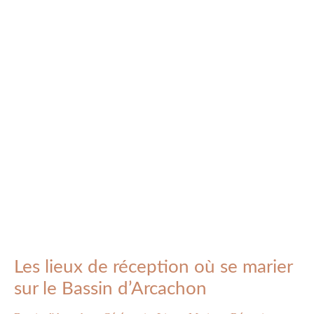
où
se
marier
sur
le
Bassin
d’Arcachon
Les lieux de réception où se marier
sur le Bassin d’Arcachon