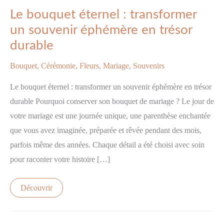
bouquet
Le bouquet éternel : transformer
éternel
:
un souvenir éphémère en trésor
transformer
un
durable
souvenir
éphémère
en
Bouquet
,
Cérémonie
,
Fleurs
,
Mariage
,
Souvenirs
trésor
durable
Le bouquet éternel : transformer un souvenir éphémère en trésor
durable Pourquoi conserver son bouquet de mariage ? Le jour de
votre mariage est une journée unique, une parenthèse enchantée
que vous avez imaginée, préparée et rêvée pendant des mois,
parfois même des années. Chaque détail a été choisi avec soin
pour raconter votre histoire […]
Découvrir