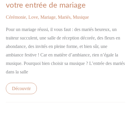
pour
votre entrée de mariage
votre
entrée
de
Cérémonie
,
Love
,
Mariage
,
Mariés
,
Musique
mariage
Pour un mariage réussi, il vous faut : des mariés heureux, un
traiteur succulent, une salle de réception décorée, des fleurs en
abondance, des invités en pleine forme, et bien sûr, une
ambiance festive ! Car en matière d’ambiance, rien n’égale la
musique. Pourquoi bien choisir sa musique ? L’entrée des mariés
dans la salle
Découvrir
Les
lieux
de
réception