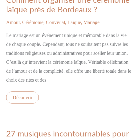
Comment organiser une cérémonie
une
cérémonie
laïque près de Bordeaux ?
laïque
près
de
Amour
,
Cérémonie
,
Convivial
,
Laique
,
Mariage
Bordeaux
?
Le mariage est un événement unique et mémorable dans la vie
de chaque couple. Cependant, tous ne souhaitent pas suivre les
traditions religieuses ou administratives pour sceller leur union.
C’est là qu’intervient la cérémonie laïque. Véritable célébration
de l’amour et de la complicité, elle offre une liberté totale dans le
choix des rites et des
Découvrir
27
musiques
27 musiques incontournables pour
incontournables