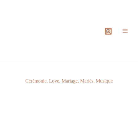
Aller
au
contenu
Cérémonie
,
Love
,
Mariage
,
Mariés
,
Musique