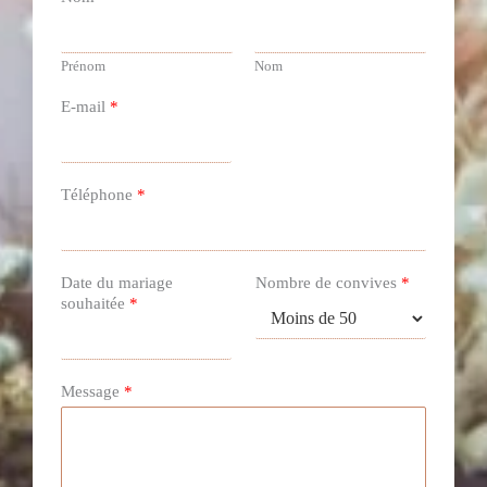
o
a
o
m
Prénom
Nom
k
E-mail
*
Téléphone
*
Date du mariage
Nombre de convives
*
souhaitée
*
Message
*