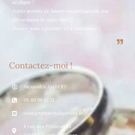
idyllique !
Soyez sereins de laisser vos préparatifs, vos
décorations et votre Jour J.
Pensez juste à profiter et à vous aimer !
Contactez-moi !
Alexandra AMBERT
06 89 96 67 31
contact@lovelydayevent.fr
8 rue des Primevères