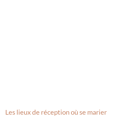
Les
lieux
de
réception
où
se
marier
sur
le
Bassin
d’Arcachon
Les lieux de réception où se marier