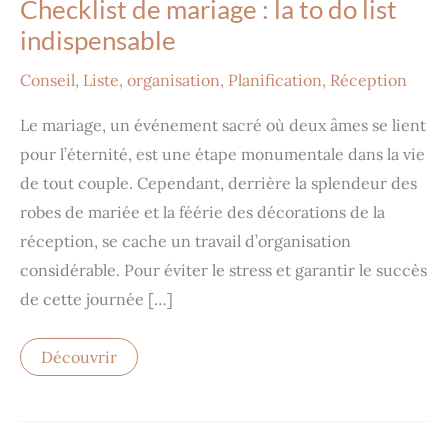
Checklist
Checklist de mariage : la to do list
de
mariage
indispensable
:
la
Conseil
,
Liste
,
organisation
,
Planification
,
Réception
to
do
list
Le mariage, un événement sacré où deux âmes se lient
indispensable
pour l’éternité, est une étape monumentale dans la vie
de tout couple. Cependant, derrière la splendeur des
robes de mariée et la féérie des décorations de la
réception, se cache un travail d’organisation
considérable. Pour éviter le stress et garantir le succès
de cette journée […]
Découvrir