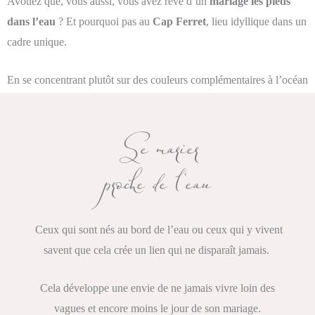
Avouez que, vous aussi, vous avez rêvé d’un
mariage les pieds
dans l’eau
? Et pourquoi pas au
Cap Ferret
, lieu idyllique dans un
cadre unique.
En se concentrant plutôt sur des couleurs complémentaires à l’océan
comme le rose et le pêche, ça donne une ambiance, une
scénographie et une
décoration
très romantique pour votre mariage
Se marier
sur le
Bassin d’Arcachon
proche de l'eau
Ceux qui sont nés au bord de l’eau ou ceux qui y vivent
savent que cela crée un lien qui ne disparaît jamais.
Cela développe une envie de ne jamais vivre loin des
vagues et encore moins le jour de son mariage.