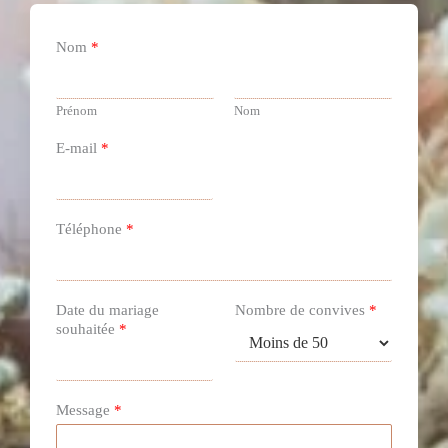
e
g
b
r
Nom
*
o
a
o
m
Prénom
Nom
k
E-mail
*
Téléphone
*
Date du mariage
Nombre de convives
*
souhaitée
*
Message
*