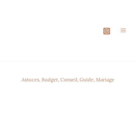
Aller
au
contenu
Astuces
,
Budget
,
Conseil
,
Guide
,
Mariage