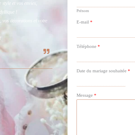
 style et vos envies,
Prénom
dyllique !
, vos décorations et votre
E-mail
*
!
Téléphone
*
Date du mariage souhaitée
*
Message
*