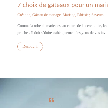
7
7 choix de gâteaux pour un mari
choix
de
gâteaux
Création
,
Gâteau de mariage
,
Mariage
,
Pâtissier
,
Saveurs
pour
un
Comme la robe de mariée est au centre de la cérémonie, les g
mariage
à
proches. Il doit séduire esthétiquement les yeux de vos invit
votre
image.
Découvrir