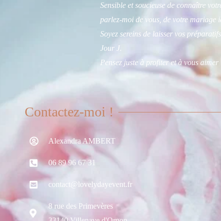
Sensible et soucieuse de connaître votre
parlez-moi de vous, de votre mariage i
Soyez sereins de laisser vos préparatifs
Jour J.
Pensez juste à profiter et à vous aimer 
Contactez-moi !
Alexandra AMBERT
06 89 96 67 31
contact@lovelydayevent.fr
8 rue des Primevères
33140 Villenave d'Ornon