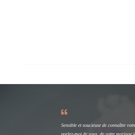
Sensible et soucieuse de connaître votre
parlez-moi de vous, de votre mariage i