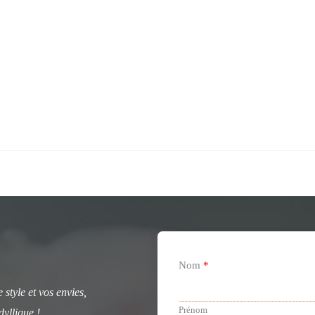
Nom
*
 style et vos envies,
Prénom
dyllique !