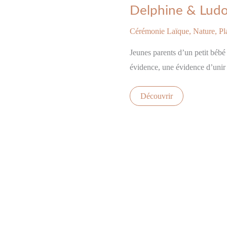
Delphine
Delphine & Ludo
&
Ludovic
Cérémonie Laïque
,
Nature
,
Pl
Jeunes parents d’un petit béb
évidence, une évidence d’unir 
Découvrir