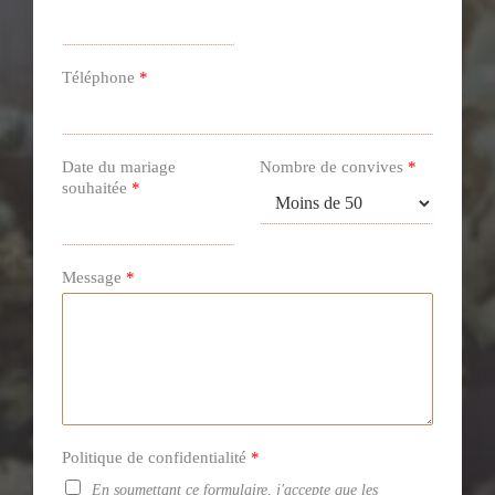
a
o
m
Téléphone
*
k
Date du mariage
Nombre de convives
*
souhaitée
*
Message
*
Politique de confidentialité
*
En soumettant ce formulaire, j'accepte que les