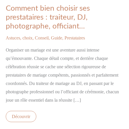
bien
Comment bien choisir ses
choisir
ses
prestataires : traiteur, DJ,
prestataires
:
photographe, officiant…
traiteur,
DJ,
photographe,
Astuces
,
choix
,
Conseil
,
Guide
,
Prestataires
officiant…
Organiser un mariage est une aventure aussi intense
qu’émouvante. Chaque détail compte, et derrière chaque
célébration réussie se cache une sélection rigoureuse de
prestataires de mariage compétents, passionnés et parfaitement
coordonnés. Du traiteur de mariage au DJ, en passant par le
photographe professionnel ou l’officiant de cérémonie, chacun
joue un rôle essentiel dans la réussite […]
Découvrir