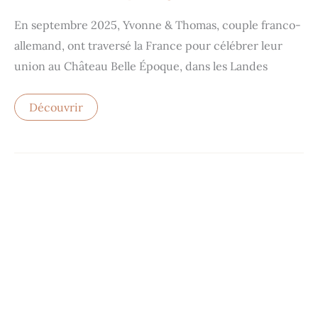
En septembre 2025, Yvonne & Thomas, couple franco-
allemand, ont traversé la France pour célébrer leur
union au Château Belle Époque, dans les Landes
Découvrir
Choisir
son
photographe
mariage
à
bordeaux
:
tristan
perrier